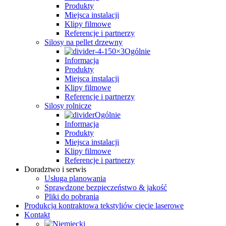
Produkty
Miejsca instalacji
Klipy filmowe
Referencje i partnerzy
Silosy na pellet drzewny
Ogólnie
Informacja
Produkty
Miejsca instalacji
Klipy filmowe
Referencje i partnerzy
Silosy rolnicze
Ogólnie
Informacja
Produkty
Miejsca instalacji
Klipy filmowe
Referencje i partnerzy
Doradztwo i serwis
Usługa planowania
Sprawdzone bezpieczeństwo & jakość
Pliki do pobrania
Produkcja kontraktowa tekstyliów cięcie laserowe
Kontakt