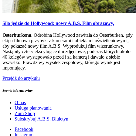
Silo jedzie do Hollywood: nowy A.B.S. Film obrazowy.
Osterburkena.
Odrobina Hollywood zawitała do Osterburken, gdy
ekipa filmowa przybyła z kamerami i obiektami oświetleniowymi,
aby pokazać nowy film A.B.S. Wyprodukuj film wizerunkowy.
Nastąpiły cztery ekscytujące dni zdjęciowe, podczas których około
40 kolegów występowało przed i za kamerą i dawało z siebie
wszystko. Prawdziwy wysiłek zespołowy, którego wynik jest
imponujący.
Przejdź do artykułu
Serwis informacyjny
O nas
Usługa planowania
Zum Shop
Subskrybuj A.B.S. Biuletyn
Facebook
Instagram