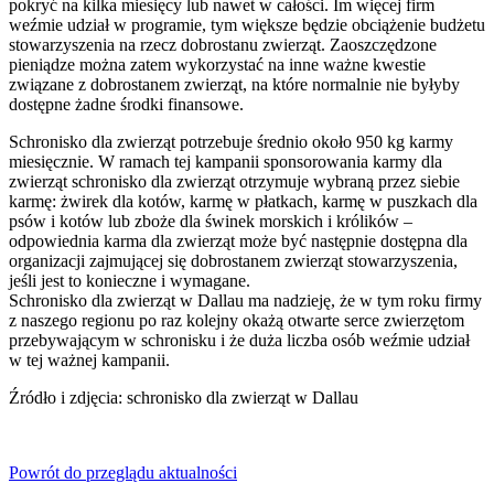
pokryć na kilka miesięcy lub nawet w całości. Im więcej firm
weźmie udział w programie, tym większe będzie obciążenie budżetu
stowarzyszenia na rzecz dobrostanu zwierząt. Zaoszczędzone
pieniądze można zatem wykorzystać na inne ważne kwestie
związane z dobrostanem zwierząt, na które normalnie nie byłyby
dostępne żadne środki finansowe.
Schronisko dla zwierząt potrzebuje średnio około 950 kg karmy
miesięcznie. W ramach tej kampanii sponsorowania karmy dla
zwierząt schronisko dla zwierząt otrzymuje wybraną przez siebie
karmę: żwirek dla kotów, karmę w płatkach, karmę w puszkach dla
psów i kotów lub zboże dla świnek morskich i królików –
odpowiednia karma dla zwierząt może być następnie dostępna dla
organizacji zajmującej się dobrostanem zwierząt stowarzyszenia,
jeśli jest to konieczne i wymagane.
Schronisko dla zwierząt w Dallau ma nadzieję, że w tym roku firmy
z naszego regionu po raz kolejny okażą otwarte serce zwierzętom
przebywającym w schronisku i że duża liczba osób weźmie udział
w tej ważnej kampanii.
Źródło i zdjęcia: schronisko dla zwierząt w Dallau
Powrót do przeglądu aktualności