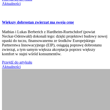
Aktualności
Większy dobrostan zwierząt ma swoją cenę
Mathias i Lukas Berberich z Hardheim-Ruetschdorf (powiat
Neckar-Odenwald) dokonali tego: dzięki projektowi budowy nowej
opaski do tuczu, finansowanemu ze środków Europejskiego
Partnerstwa Innowacyjnego (EIP), osiągają poprawę dobrostanu
zwierząt, a tym samym większa akceptacja poprzez większy
komfort w stajni wśród konsumentów.
Przejdź do artykułu
Aktualności