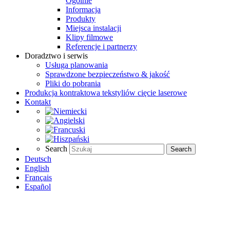
Ogólnie
Informacja
Produkty
Miejsca instalacji
Klipy filmowe
Referencje i partnerzy
Doradztwo i serwis
Usługa planowania
Sprawdzone bezpieczeństwo & jakość
Pliki do pobrania
Produkcja kontraktowa tekstyliów cięcie laserowe
Kontakt
Search
Search
Deutsch
English
Français
Español