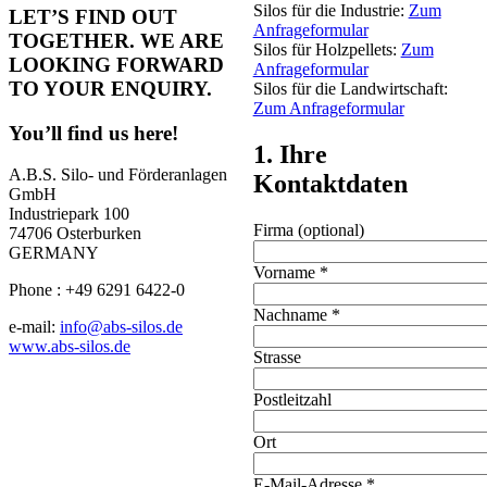
Silos für die Industrie:
Zum
LET’S FIND OUT
Anfrageformular
TOGETHER. WE ARE
Silos für Holzpellets:
Zum
LOOKING FORWARD
Anfrageformular
TO YOUR ENQUIRY.
Silos für die Landwirtschaft:
Zum Anfrageformular
You’ll find us here!
1. Ihre
A.B.S. Silo- und Förderanlagen
Kontaktdaten
GmbH
Industriepark 100
Firma (optional)
74706 Osterburken
GERMANY
Vorname
*
Phone : +49 6291 6422-0
Nachname
*
e-mail:
info@abs-silos.de
www.abs-silos.de
Strasse
Postleitzahl
Ort
E-Mail-Adresse
*