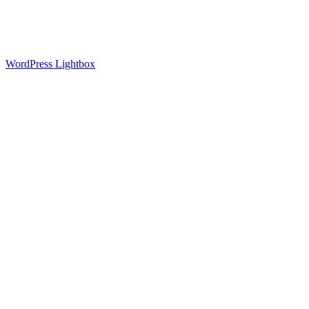
Deutsch
Français
Español
Polski
WordPress Lightbox