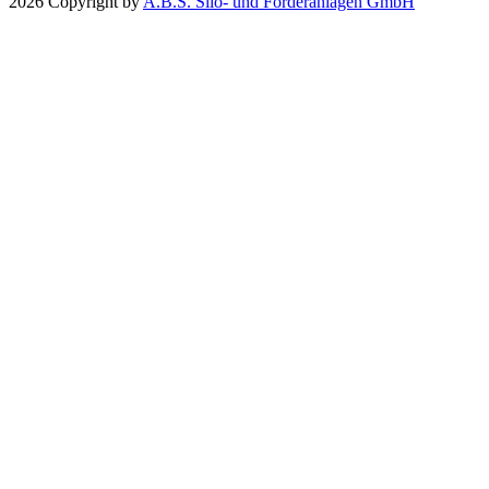
2026 Copyright by
A.B.S. Silo- und Förderanlagen GmbH
Poursuivre
Mises à jour