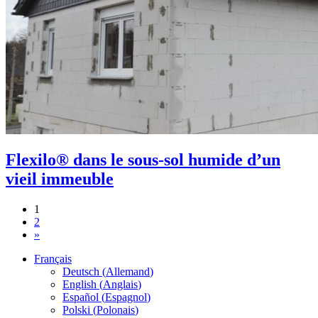
Flexilo® dans le sous-sol humide d’un
vieil immeuble
1
2
»
Français
Deutsch
(
Allemand
)
English
(
Anglais
)
Español
(
Espagnol
)
Polski
(
Polonais
)