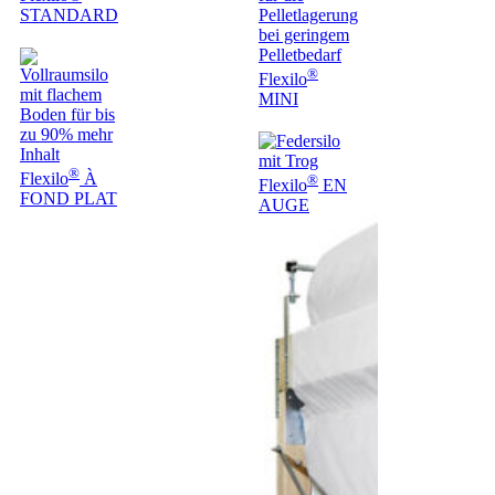
STANDARD
®
Flexilo
MINI
®
Flexilo
À
®
Flexilo
EN
FOND PLAT
AUGE