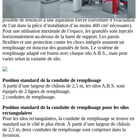
Les pellets de bois sont livrés par un camion-silo et injectés dans le
silo à pellets flexible. Lors du remplissage, l’air d’insufflation
s’échappe par le tissu du couvercle du silo. C’est pourquoi il est
possible de renoncer à une aspiration forcée (ouverture d’évacuation
de l’air dans la pièce d’installation d’au moins 400 cm² nécessaire).
Pour une utilisation maximale de l’espace, les granulés sont injectés
horizontalement au-dessus de la barre de support. Les parois
flexibles et une protection contre les chocs intégrée assurent un
remplissage en douceur des granulés de bois. Le système de
remplissage adapté est fourni avec chaque silo A.B.S., mais peut
varier selon la variante de silo.
Position standard de la conduite de remplissage
A partir d’une largeur de châssis de 2,5 m, les silos A.B.S. sont
équipés de 2 lignes de remplissage.
2 conduites de remplissage.
Position standard de la conduite de remplissage pour les silos
rectangulaires
Pour les silos rectangulaires, la conduite de remplissage se trouve en
standard sur le côté le plus étroit. À partir d’une largeur de châssis
de 2,5 m, deux conduites de remplissage sont comprises dans la
livraison.