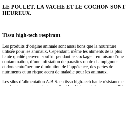
LE POULET, LA VACHE ET LE COCHON SONT
HEUREUX.
Tissu high-tech respirant
Les produits d’origine animale sont aussi bons que la nourriture
utilisée pour les animaux. Cependant, même les aliments de la plus
haute qualité peuvent souffrir pendant le stockage – en raison d’une
contamination, d’une infestation de parasites ou de champignons –
et donc entraîner une diminution de l’appétence, des pertes de
nutriments et un risque accru de maladie pour les animaux.
Les silos d’alimentation A.B.S. en tissu high-tech haute résistance et
respirant assurent un stockage sûr et hygiénique et donc une qualité
d’alimentation constante sans formation de moisissures ni collage.
SILO D’ALIMENTATION EN TISSU UV
Production assistée par ordinateur de silos en tissu 100% polyester.