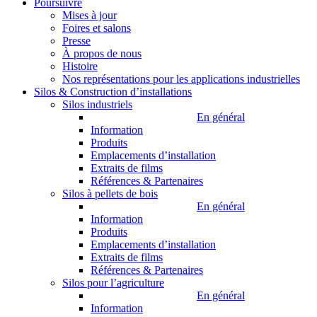
Poursuivre
Mises à jour
Foires et salons
Presse
À propos de nous
Histoire
Nos représentations pour les applications industrielles
Silos & Construction d’installations
Silos industriels
En général
Information
Produits
Emplacements d’installation
Extraits de films
Références & Partenaires
Silos à pellets de bois
En général
Information
Produits
Emplacements d’installation
Extraits de films
Références & Partenaires
Silos pour l’agriculture
En général
Information