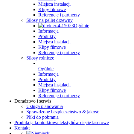
Miejsca instalacji
Klipy filmowe
Referencje i partnerzy
Silosy na pellet drzewny
Ogólnie
Informacja
Produkty
Miejsca instalacji
Klipy filmowe
Referencje i partnerzy
Silosy rolnicze
Ogólnie
Informacja
Produkty
Miejsca instalacji
Klipy filmowe
Referencje i partnerzy
Doradztwo i serwis
Usługa planowania
Sprawdzone bezpieczeństwo & jakość
Pliki do pobrania
Produkcja kontraktowa tekstyliów cięcie laserowe
Kontakt