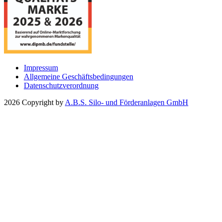
Impressum
Allgemeine Geschäftsbedingungen
Datenschutzverordnung
2026 Copyright by
A.B.S. Silo- und Förderanlagen GmbH
Unternehmen
Aktuelles
Messen
Presse
Über uns
Historie
Karriere
Partner und Vertretungen
Silos & Anlagenbau
Industrie-Silos
Allgemein