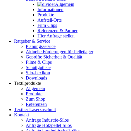
Allgemein
Informationen
Produkte
Aufstell-Orte
Film-Clips
Referenzen & Partner
Hier Anfrage stellen
Ratgeber & Service
Planungsservice
Aktuelle Förderungen für Pelletlager
Geprüfte Sicherheit & Qualität
Filme & Clips
Schüttgutliste
Silo-Lexikon
Downloads
Textilprodukte
Allgemein
Produkte
Zum Shop
Referenzen
Textiler Laserzuschnitt
Kontakt
Anfrage Industrie-Silos
Anfrage Holzpellet-Silos
Anfrage Landwirtschaft-Silos