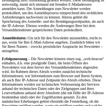
Bestätigung Ihrer Anmeldung gebeten werden. Diese Bestätigung ist
notwendig, damit sich niemand mit fremden E-Mailadressen
anmelden kann. Die Anmeldungen zum Newsletter werden
protokolliert, um den Anmeldeprozess entsprechend den rechtlichen
Anforderungen nachweisen zu können. Hierzu gehört die
Speicherung des Anmelde- und des Bestätigungszeitpunkts, als auch
der IP-Adresse. Ebenso werden die Änderungen Ihrer bei dem
Versanddienstleister gespeicherten Daten protokolliert.
Anmeldedaten:
Um sich für den Newsletter anzumelden, reicht es
aus, wenn Sie Ihre E-Mail-Adresse angeben. Zusätzlich bitten wir
Sie Ihren Namen – zwecks persönlicher Ansprache im Newsletter –
anzugeben.
Erfolgsmessung
– Die Newsletter können einen sog. „web-beacon“
enthalten, d.h. eine pixelgroße Datei, die beim Öffnen des
Newsletters von dem Server des Versanddienstleisters abgerufen
wird. Im Rahmen dieses Abrufs werden zunächst technische
Informationen, wie Informationen zum Browser und Ihrem System,
als auch Ihre IP-Adresse und Zeitpunkt des Abrufs erhoben. Diese
Informationen werden zur technischen Verbesserung der Services
anhand der technischen Daten oder der Zielgruppen und ihres
Leseverhaltens anhand derer Abruforte (die mit Hilfe der IP-Adresse
bestimmbar sind) oder der Zugriffszeiten genutzt. Zu den
statistischen Erhebungen gehört ebenfalls die Feststellung, ob die
Newsletter geöffnet werden, wann sie geöffnet werden und welche