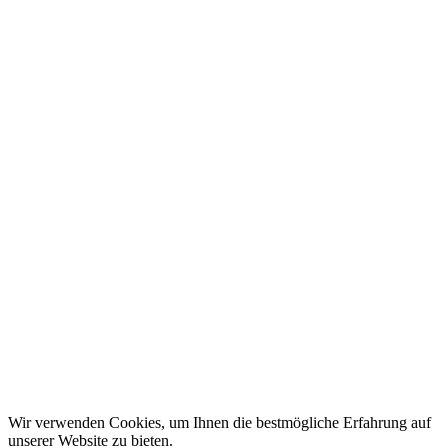
Zum Shop
Referenzen
Textiler Laserzuschnitt
Kontakt
Anfrage Industrie-Silos
Anfrage Holzpellet-Silos
Anfrage Landwirtschaft-Silos
Search
Search Field
Sprachumschalter NEU
English
Français
Español
Polski
Search
Search
Wir verwenden Cookies, um Ihnen die bestmögliche Erfahrung auf
unserer Website zu bieten.