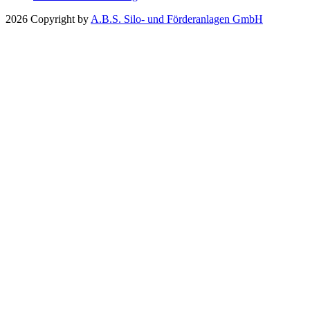
2026 Copyright by
A.B.S. Silo- und Förderanlagen GmbH
Unternehmen
Aktuelles
Messen
Presse
Über uns
Historie
Karriere
Partner und Vertretungen
Silos & Anlagenbau
Industrie-Silos
Allgemein
Informationen
Produkte
Aufstell-Orte
Film-Clips
Referenzen & Partner
Hier Anfrage stellen
Holzpellet-Silos
Allgemein
Informationen
Produkte