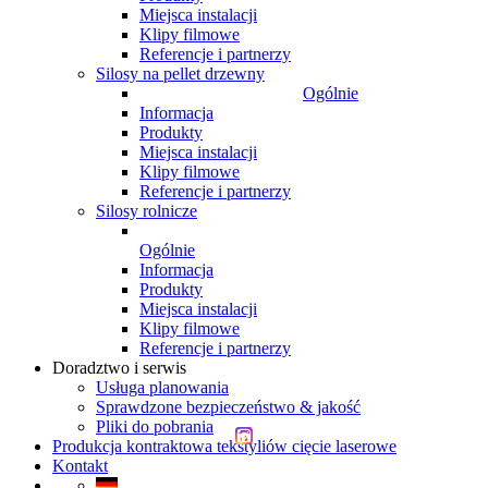
Miejsca instalacji
Klipy filmowe
Referencje i partnerzy
Silosy na pellet drzewny
Ogólnie
Informacja
Produkty
Miejsca instalacji
Klipy filmowe
Referencje i partnerzy
Silosy rolnicze
Ogólnie
Informacja
Produkty
Miejsca instalacji
Klipy filmowe
Referencje i partnerzy
Doradztwo i serwis
Usługa planowania
Sprawdzone bezpieczeństwo & jakość
Pliki do pobrania
Produkcja kontraktowa tekstyliów cięcie laserowe
Kontakt