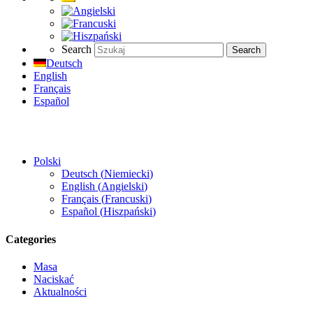
Search
Search
Deutsch
English
Français
Español
Polski
Deutsch
(
Niemiecki
)
English
(
Angielski
)
Français
(
Francuski
)
Español
(
Hiszpański
)
Categories
Masa
Naciskać
Aktualności