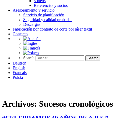
Vídeos
Referencias y socios
Asesoramiento y servicio
Servicio de planificación
Seguridad y calidad probadas
Descargas
Fabricación por contrato de corte por láser textil
Contacto
Search
Search
Deutsch
English
Français
Polski
Archivos:
Sucesos cronológicos
“CELEBRAMOS 40 AÑOS DE A.B.S.”