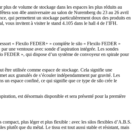
 plus de volume de stockage dans les espaces les plus réduits au
ois fêtera son 40e anniversaire au salon de Nuremberg du 23 au 26 avril
ance, qui permettent un stockage particulièrement doux des produits en
, vous invitent à visiter le stand 4.105 dans le hall 4 de l’IFH.
à ressort « Flexilo FEDER+ » complète le silo « Flexilo FEDER »
 par une ventouse avec sonde d’aspiration intégrée. Les sondes
lexilo FEDER », qui dispose d’un système de convoyeur en spirale pour
eut être utilisée comme espace de stockage. Cela signifie une
ermet aux granulés de s’écouler indépendamment par gravité. Les
ns un espace confiné, ce qui signifie que ce type de silo crée le
iration, est désormais disponible et sera présenté pour la première
compact, plus léger et plus flexible : avec les silos flexibles d’A.B.S.
es plutôt que du métal. Le tissu est tout aussi stable et résistant, mais