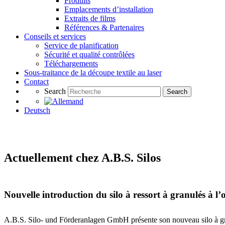
Produits
Emplacements d’installation
Extraits de films
Références & Partenaires
Conseils et services
Service de planification
Sécurité et qualité contrôlées
Téléchargements
Sous-traitance de la découpe textile au laser
Contact
Search
Search
Deutsch
Actuellement chez A.B.S. Silos
Nouvelle introduction du silo à ressort à granulés à l’
A.B.S. Silo- und Förderanlagen GmbH présente son nouveau silo à gran