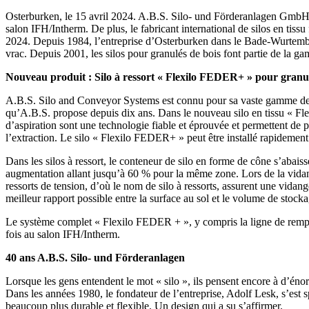
Osterburken, le 15 avril 2024. A.B.S. Silo- und Förderanlagen GmbH p
salon IFH/Intherm. De plus, le fabricant international de silos en tissu
2024. Depuis 1984, l’entreprise d’Osterburken dans le Bade-Wurtemberg 
vrac. Depuis 2001, les silos pour granulés de bois font partie de la gam
Nouveau produit : Silo à ressort « Flexilo FEDER+ » pour granul
A.B.S. Silo and Conveyor Systems est connu pour sa vaste gamme de s
qu’A.B.S. propose depuis dix ans. Dans le nouveau silo en tissu « Fl
d’aspiration sont une technologie fiable et éprouvée et permettent de
l’extraction. Le silo « Flexilo FEDER+ » peut être installé rapidement 
Dans les silos à ressort, le conteneur de silo en forme de cône s’abais
augmentation allant jusqu’à 60 % pour la même zone. Lors de la vidan
ressorts de tension, d’où le nom de silo à ressorts, assurent une vidang
meilleur rapport possible entre la surface au sol et le volume de stocka
Le système complet « Flexilo FEDER + », y compris la ligne de remplis
fois au salon IFH/Intherm.
40 ans A.B.S. Silo- und Förderanlagen
Lorsque les gens entendent le mot « silo », ils pensent encore à d’énor
Dans les années 1980, le fondateur de l’entreprise, Adolf Lesk, s’est spé
beaucoup plus durable et flexible. Un design qui a su s’affirmer.