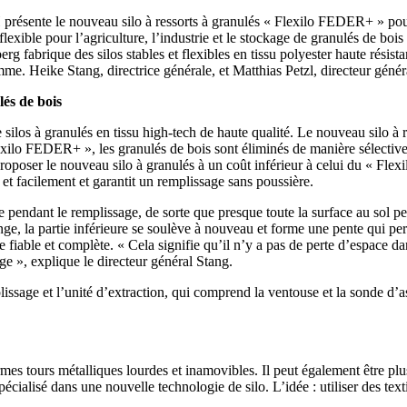
résente le nouveau silo à ressorts à granulés « Flexilo FEDER+ » pour
 flexible pour l’agriculture, l’industrie et le stockage de granulés de b
fabrique des silos stables et flexibles en tissu polyester haute résist
me. Heike Stang, directrice générale, et Matthias Petzl, directeur général
és de bois
ilos à granulés en tissu high-tech de haute qualité. Le nouveau silo 
exilo FEDER+ », les granulés de bois sont éliminés de manière sélective
 proposer le nouveau silo à granulés à un coût inférieur à celui du « F
et facilement et garantit un remplissage sans poussière.
se pendant le remplissage, de sorte que presque toute la surface au sol p
ge, la partie inférieure se soulève à nouveau et forme une pente qui p
e fiable et complète. « Cela signifie qu’il n’y a pas de perte d’espace da
ge », explique le directeur général Stang.
sage et l’unité d’extraction, qui comprend la ventouse et la sonde d’asp
mes tours métalliques lourdes et inamovibles. Il peut également être plus 
cialisé dans une nouvelle technologie de silo. L’idée : utiliser des textil