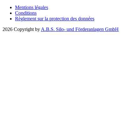
Mentions légales
Conditions
Règlement sur la protection des données
2026 Copyright by
A.B.S. Silo- und Förderanlagen GmbH
Poursuivre
Mises à jour
Foires et salons
Presse
À propos de nous
Histoire
Nos représentations pour les applications industrielles
Silos & Construction d’installations
Silos industriels
En général
Information
Produits
Emplacements d’installation
Extraits de films
Références & Partenaires
Silos à pellets de bois
En général