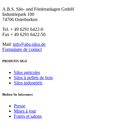
A.B.S. Silo- und Förderanlagen GmbH
Industriepark 100
74706 Osterburken
Tel. + 49 6291 6422-0
Fax + 49 6291 6422-50
Mail:
info@abs-silos.de
Formulaire de contact
PRODUITS SILO
Silos agricoles
Silos à pellets de bois
Silos industriels
Bleiben Sie Informiert
Presse
Mises à jour
Foires et salons