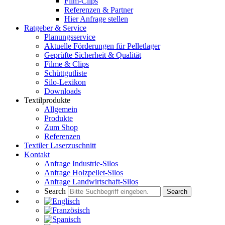
Film-Clips
Referenzen & Partner
Hier Anfrage stellen
Ratgeber & Service
Planungsservice
Aktuelle Förderungen für Pelletlager
Geprüfte Sicherheit & Qualität
Filme & Clips
Schüttgutliste
Silo-Lexikon
Downloads
Textilprodukte
Allgemein
Produkte
Zum Shop
Referenzen
Textiler Laserzuschnitt
Kontakt
Anfrage Industrie-Silos
Anfrage Holzpellet-Silos
Anfrage Landwirtschaft-Silos
Search
Search