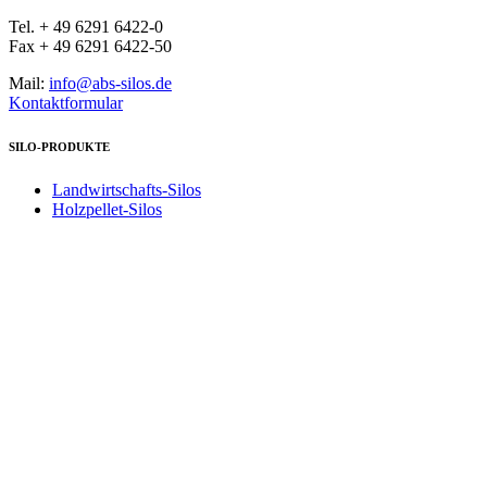
Tel. + 49 6291 6422-0
Fax + 49 6291 6422-50
Mail:
info@abs-silos.de
Kontaktformular
SILO-PRODUKTE
Landwirtschafts-Silos
Holzpellet-Silos
Industrie-Silos
Textilprodukte
Bleiben Sie Informiert
Presse
Aktuelles
Messen
Impressum
Allgemeine Geschäftsbedingungen