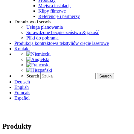
Produkty
Miejsca instalacji
Klipy filmowe
Referencje i partnerzy
Doradztwo i serwis
Usługa planowania
Sprawdzone bezpieczeństwo & jakość
Pliki do pobrania
Produkcja kontraktowa tekstyliów cięcie laserowe
Kontakt
Search
Search
Deutsch
English
Français
Español
Produkty