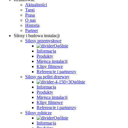
Aktualności
Targi
Prasa
O nas
Historia
Partner
Silosy i budowa instalacji
Silosy przemysłowe
Ogólnie
Informacja
Produkty
Miejsca instalacji
Klipy filmowe
Referencje i partnerzy
Silosy na pellet drzewny
Ogólnie
Informacja
Produkty
Miejsca instalacji
Klipy filmowe
Referencje i partnerzy
Silosy rolnicze
Ogólnie
Informacja