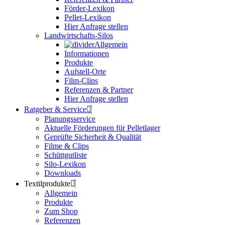
Förder-Lexikon
Pellet-Lexikon
Hier Anfrage stellen
Landwirtschafts-Silos
Allgemein
Informationen
Produkte
Aufstell-Orte
Film-Clips
Referenzen & Partner
Hier Anfrage stellen
Ratgeber & Service
Planungsservice
Aktuelle Förderungen für Pelletlager
Geprüfte Sicherheit & Qualität
Filme & Clips
Schüttgutliste
Silo-Lexikon
Downloads
Textilprodukte
Allgemein
Produkte
Zum Shop
Referenzen