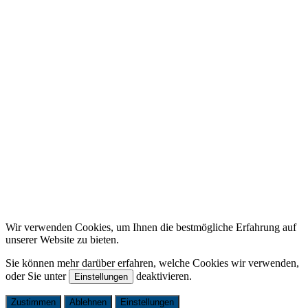
Anfrage Holzpellet-Silos
Anfrage Landwirtschaft-Silos
Search
Search Field
Sprachumschalter NEU
English
Français
Español
Polski
Search
Search
Wir verwenden Cookies, um Ihnen die bestmögliche Erfahrung auf
unserer Website zu bieten.
Sie können mehr darüber erfahren, welche Cookies wir verwenden,
oder Sie unter
deaktivieren.
Einstellungen
Zustimmen
Ablehnen
Einstellungen