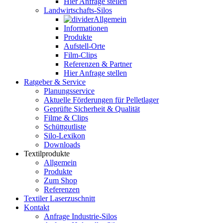
Hier Anfrage stellen
Landwirtschafts-Silos
Allgemein
Informationen
Produkte
Aufstell-Orte
Film-Clips
Referenzen & Partner
Hier Anfrage stellen
Ratgeber & Service
Planungsservice
Aktuelle Förderungen für Pelletlager
Geprüfte Sicherheit & Qualität
Filme & Clips
Schüttgutliste
Silo-Lexikon
Downloads
Textilprodukte
Allgemein
Produkte
Zum Shop
Referenzen
Textiler Laserzuschnitt
Kontakt
Anfrage Industrie-Silos