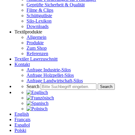
Geprüfte Sicherheit & Qualität
Filme & Clips
Schüttgutliste
Silo-Lexikon
Downloads
Textilprodukte
Allgemein
Produkte
Zum Shop
Referenzen
Textiler Laserzuschnitt
Kontakt
Anfrage Industrie-Silos
Anfrage Holzpellet-Silos
Anfrage Landwirtschaft-Silos
Search
Search
English
Français
Español
Polski