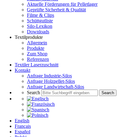
Aktuelle Förderungen für Pelletlager
Geprüfte Sicherheit & Qualität
Filme & Clips
Schüttgutliste
Silo-Lexikon
Downloads
Textilprodukte
Allgemein
Produkte
Zum Shop
Referenzen
Textiler Laserzuschnitt
Kontakt
Anfrage Industrie-Silos
Anfrage Holzpellet-Silos
Anfrage Landwirtschaft-Silos
Search
Search
English
Français
Español